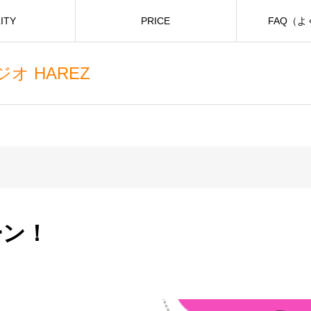
ITY
PRICE
FAQ（
 HAREZ
ーン！