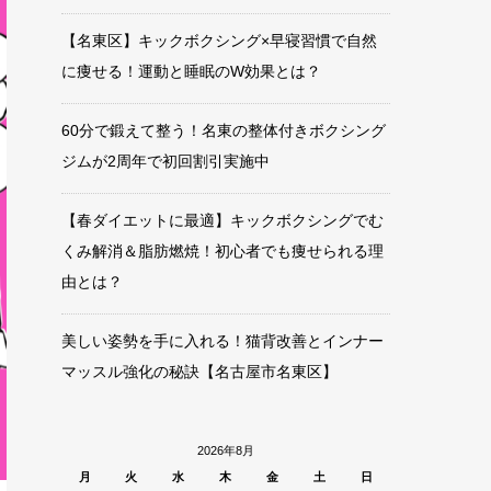
【名東区】キックボクシング×早寝習慣で自然
に痩せる！運動と睡眠のW効果とは？
60分で鍛えて整う！名東の整体付きボクシング
ジムが2周年で初回割引実施中
【春ダイエットに最適】キックボクシングでむ
くみ解消＆脂肪燃焼！初心者でも痩せられる理
由とは？
美しい姿勢を手に入れる！猫背改善とインナー
マッスル強化の秘訣【名古屋市名東区】
2026年8月
月
火
水
木
金
土
日